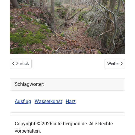
Vorheriger Beitrag: Grube Grimhold bei Heinrichsdorf
Nächster Beitr
Zurück
Weiter
Schlagwörter:
Ausflug
Wasserkunst
Harz
Copyright © 2026 alterbergbau.de. Alle Rechte
vorbehalten.