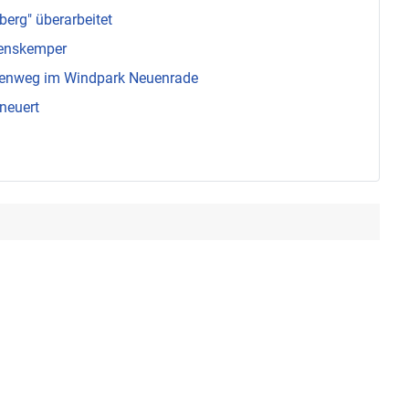
berg" überarbeitet
enskemper
menweg im Windpark Neuenrade
neuert