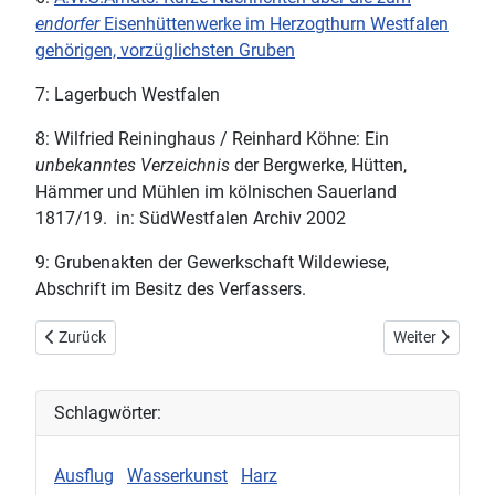
endorfer
Eisenhüttenwerke im Herzogthurn Westfalen
gehörigen, vorzüglichsten Gruben
7: Lagerbuch Westfalen
8:
Wilfried Reininghaus / Reinhard Köhne: Ein
unbekanntes Verzeichnis
der Bergwerke, Hütten,
Hämmer und Mühlen im kölnischen Sauerland
1817/19. in:
SüdWestfalen Archiv 2002
9: Grubenakten der Gewerkschaft Wildewiese,
Abschrift im Besitz des Verfassers.
Vorheriger Beitrag: Grube Junkernberg
Nächster Beit
Zurück
Weiter
Schlagwörter:
Ausflug
Wasserkunst
Harz