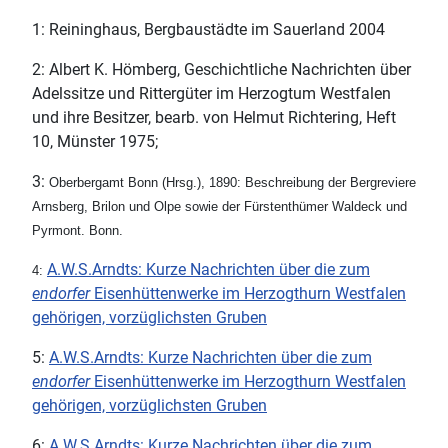
1: Reininghaus, Bergbaustädte im Sauerland 2004
2: Albert K. Hömberg, Geschichtliche Nachrichten über
Adelssitze und Rittergüter im Herzogtum Westfalen
und ihre Besitzer, bearb. von Helmut Richtering, Heft
10, Münster 1975;
3:
Oberbergamt Bonn
(Hrsg.), 1890: Beschreibung der Bergreviere
Arnsberg, Brilon und Olpe sowie der Fürstenthümer Waldeck und
Pyrmont. Bonn.
A.W.S.Arndts: Kurze Nachrichten über die zum
4:
endorfer
Eisenhüttenwerke im Herzogthurn Westfalen
gehörigen, vorzüglichsten Gruben
5:
A.W.S.Arndts: Kurze Nachrichten über die zum
endorfer
Eisenhüttenwerke im Herzogthurn Westfalen
gehörigen, vorzüglichsten Gruben
6:
A.W.S.Arndts: Kurze Nachrichten über die zum