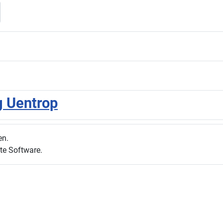
g Uentrop
en.
te Software.