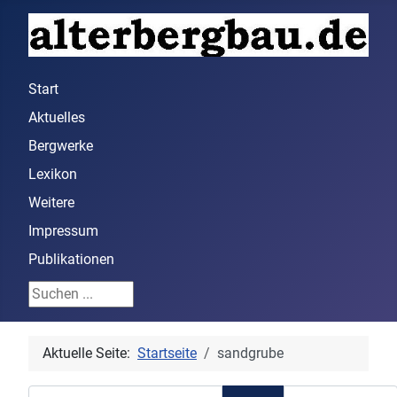
Start
Aktuelles
Bergwerke
Lexikon
Weitere
Impressum
Publikationen
Suchen ...
Aktuelle Seite:
Startseite
sandgrube
Teil des Titels eingeben