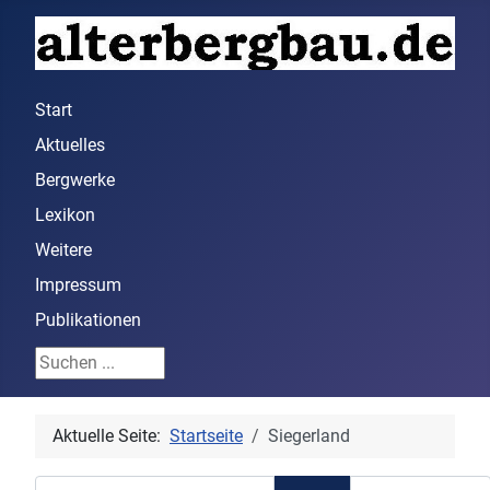
Start
Aktuelles
Bergwerke
Lexikon
Weitere
Impressum
Publikationen
Suchen ...
Aktuelle Seite:
Startseite
Siegerland
Teil des Titels eingeben