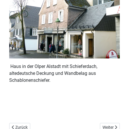
Haus in der Olper Alstadt mit Schieferdach,
altedeutsche Deckung und Wandbelag aus
Schablonenschiefer.
Vorheriger Beitrag: Bleierz
Nächster Beitr
Zurück
Weiter