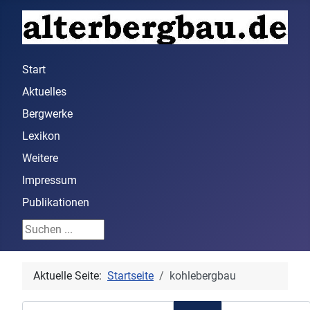
Start
Aktuelles
Bergwerke
Lexikon
Weitere
Impressum
Publikationen
Suchen ...
Aktuelle Seite:
Startseite
kohlebergbau
Teil des Titels eingeben